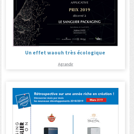
Un effet waouh très écologique
Agrandir