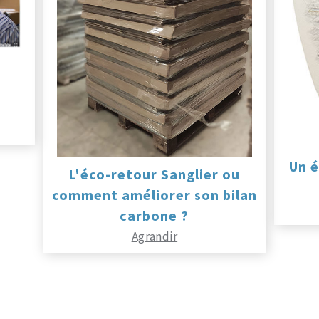
Un é
L'éco-retour Sanglier ou
comment améliorer son bilan
carbone ?
Agrandir