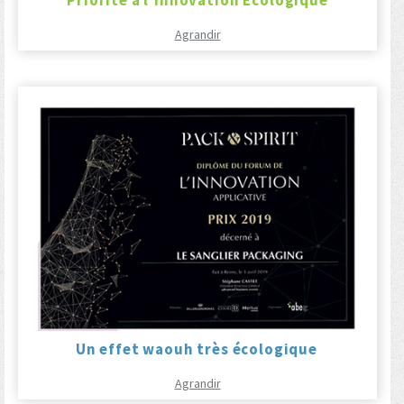
Agrandir
Un effet waouh très écologique
Agrandir