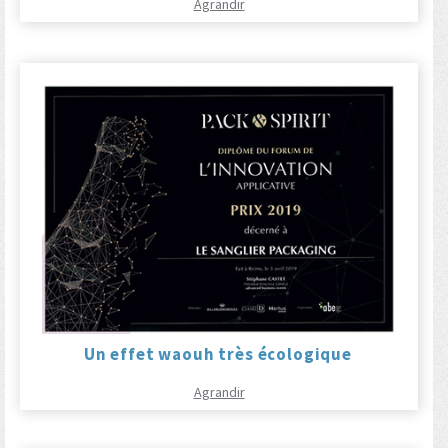
Agrandir
Un effet waouh très écologique
Agrandir