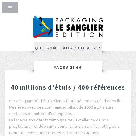
QUI SONT NOS CLIENTS ?
PACKAGING
40 millions d'étuis / 400 références
C'est la quantité d'étuis pliants fabriquée en 2022 à Charleville-
Mézières avec des commandes allant de 1000 à plusieurs
centaines de milliers d'exemplaires.
La liste de nos clients témoigne de l'excellence de nos
prestations, fondée sur la compréhension du marketing et la
rapidité d'exécution propres aux marchés actuels.