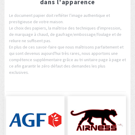
dans l'apparence
Le document papier doit refléter l’image authentique et
prestigieuse de votre maison.
Le choix des papiers, la maîtrise des techniques d'impression,
de marquage à chaud, de gaufrage/embossage/foulage et de
reliure ne suffisent pas.
En plus de ces savoir-faire que nous maîtrisons parfaitement et
qui sont devenus aujourd'hui très rares, nous apportons une
compétence supplémentaire grâce au tri unitaire page à page et
ce afin garantir le zéro défaut des demandes les plus
exclusives.