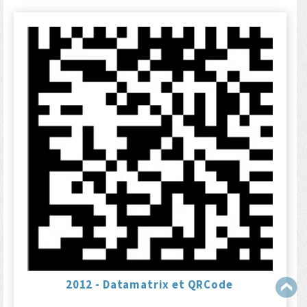
2012 - Datamatrix et QRCode